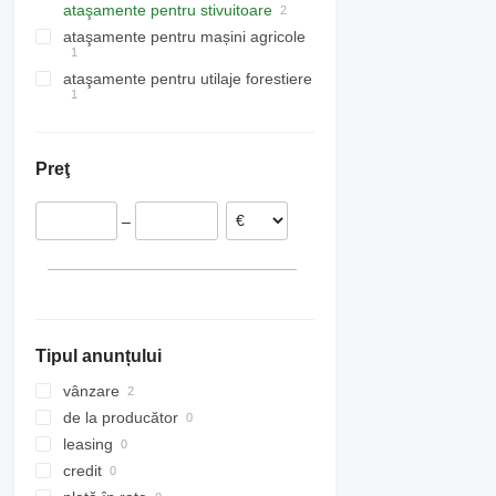
ataşamente pentru stivuitoare
cilindri compactori
materiale de construcție
motopompe
mașini de ambalat si dozat
buldoexcavatoare
mini-încărcătoare pe șenile
cărucioare elevatoare pentru
teren
ataşamente pentru mașini agricole
platforme aeriene
rotatoare pentru stivuitoare
miniexcavatoare
încărcătoare multifuncționale
mini cilindri compactori
materiale pentru pereți
excavatoare telescopice
platforme foarfeca
ataşamente pentru utilaje forestiere
cupe pentru siloz
troliuri forestieri
Preţ
–
Tipul anunțului
vânzare
de la producător
leasing
credit