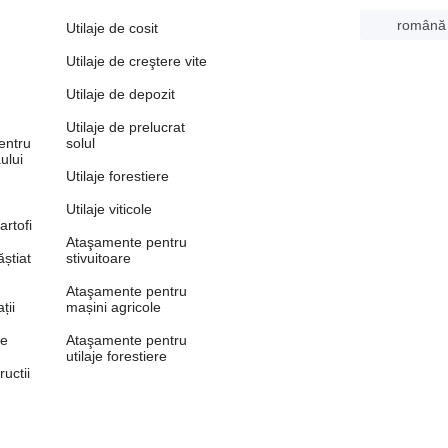
română
Utilaje de cosit
Utilaje de creştere vite
Utilaje de depozit
Utilaje de prelucrat
entru
solul
ului
Utilaje forestiere
Utilaje viticole
artofi
Ataşamente pentru
știat
stivuitoare
Ataşamente pentru
ții
mașini agricole
le
Ataşamente pentru
utilaje forestiere
ructii