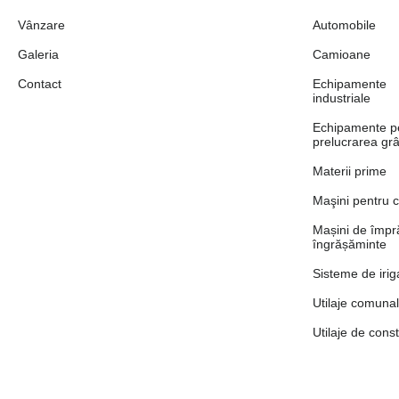
Vânzare
Automobile
Galeria
Camioane
Contact
Echipamente
industriale
Echipamente p
prelucrarea grâ
Materii prime
Maşini pentru c
Mașini de împră
îngrășăminte
Sisteme de iriga
Utilaje comuna
Utilaje de const