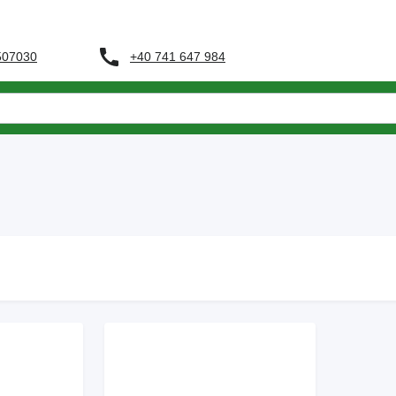
+40 741 647 984
 507030