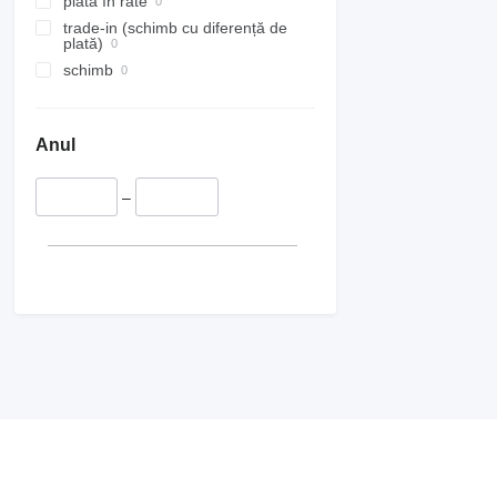
plată în rate
trade-in (schimb cu diferență de
plată)
schimb
Anul
–