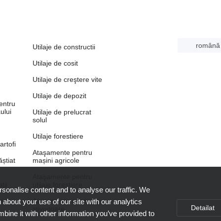
română
Utilaje de constructii
Utilaje de cosit
Utilaje de creştere vite
Utilaje de depozit
entru
ului
Utilaje de prelucrat
solul
Utilaje forestiere
artofi
Ataşamente pentru
știat
mașini agricole
Ataşamente pentru
ții
utilaje forestiere
sonalise content and to analyse our traffic. We
le
Ataşamente pentru
 about your use of our site with our analytics
Detailat
stivuitoare
ine it with other information you’ve provided to