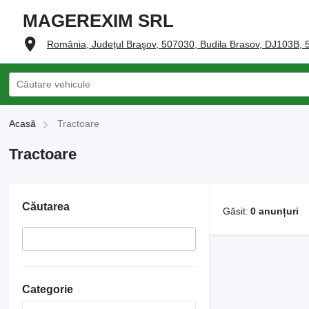
MAGEREXIM SRL
România, Județul Braşov, 507030, Budila Brasov, DJ103B,
Acasă
Tractoare
Tractoare
Căutarea
Găsit:
0 anunțuri
Categorie