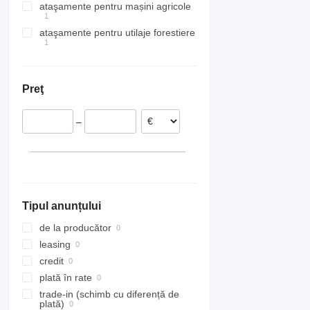
ataşamente pentru mașini agricole
platforme aeriene
rotatoare pentru stivuitoare
buldoexcavatoare
încărcătoare multifuncționale
mini cilindri compactori
materiale pentru pereți
excavatoare telescopice
platforme foarfeca
ataşamente pentru utilaje forestiere
cupe pentru siloz
troliuri forestieri
Preţ
–
Tipul anunțului
de la producător
leasing
credit
plată în rate
trade-in (schimb cu diferență de
plată)