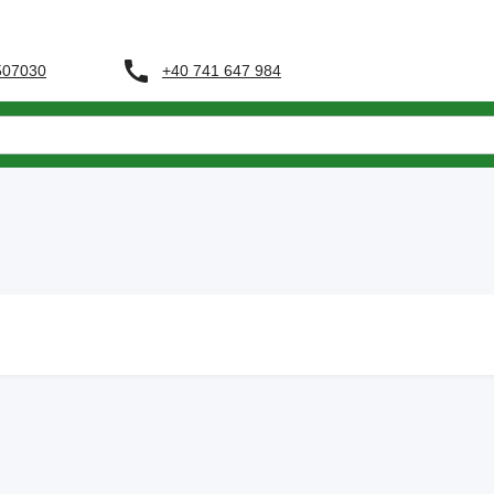
+40 741 647 984
 507030