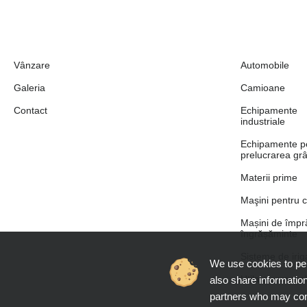
Vânzare
Automobile
Galeria
Camioane
Contact
Echipamente
industriale
Echipamente p
prelucrarea grâ
Materii prime
Maşini pentru c
Mașini de împră
îngrășăminte
Sisteme de iriga
We use cookies to per
Utilaje comuna
also share information
partners who may comb