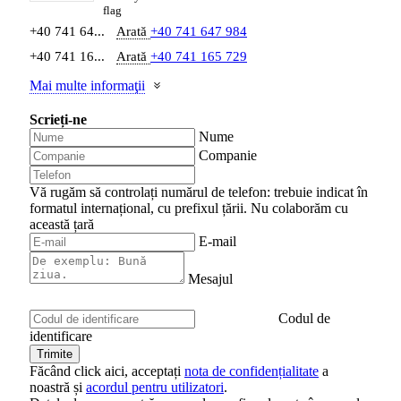
+40 741 64...
Arată
+40 741 647 984
+40 741 16...
Arată
+40 741 165 729
Mai multe informaţii
Scrieți-ne
Nume
Companie
Vă rugăm să controlați numărul de telefon: trebuie indicat în
formatul internațional, cu prefixul țării.
Nu colaborăm cu
această țară
E-mail
Mesajul
Codul de
identificare
Făcând click aici, acceptați
nota de confidențialitate
a
noastră și
acordul pentru utilizatori
.