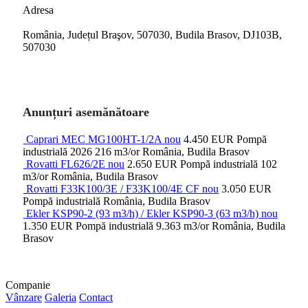
Adresa
România, Județul Braşov, 507030, Budila Brasov, DJ103B,
507030
Anunțuri asemănătoare
Caprari MEC MG100HT-1/2A nou
4.450 EUR
Pompă
industrială
2026
216 m3/or
România, Budila Brasov
Rovatti FL626/2E nou
2.650 EUR
Pompă industrială
102
m3/or
România, Budila Brasov
Rovatti F33K100/3E / F33K100/4E CF nou
3.050 EUR
Pompă industrială
România, Budila Brasov
Ekler KSP90-2 (93 m3/h) / Ekler KSP90-3 (63 m3/h) nou
1.350 EUR
Pompă industrială
9.363 m3/or
România, Budila
Brasov
Companie
Vânzare
Galeria
Contact