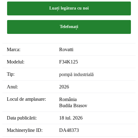
Luați legătura cu noi
Telefonați
Marca:
Rovatti
Modelul:
F34K125
Tip:
pompă industrială
Anul:
2026
Locul de amplasare:
România
Budila Brasov
Data publicării:
18 iul. 2026
Machineryline ID:
DA48373