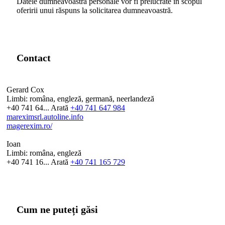
Datele dumneavoastră personale vor fi prelucrate în scopul
oferirii unui răspuns la solicitarea dumneavoastră.
Contact
Gerard Cox
Limbi:
româna, engleză, germană, neerlandeză
+40 741 64...
Arată
+40 741 647 984
mareximsrl.autoline.info
magerexim.ro/
Ioan
Limbi:
româna, engleză
+40 741 16...
Arată
+40 741 165 729
Cum ne puteți găsi