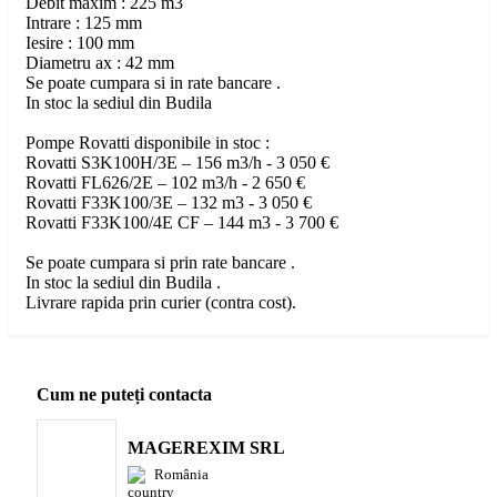
Debit maxim : 225 m3
Intrare : 125 mm
Iesire : 100 mm
Diametru ax : 42 mm
Se poate cumpara si in rate bancare .
In stoc la sediul din Budila
Pompe Rovatti disponibile in stoc :
Rovatti S3K100H/3E – 156 m3/h - 3 050 €
Rovatti FL626/2E – 102 m3/h - 2 650 €
Rovatti F33K100/3E – 132 m3 - 3 050 €
Rovatti F33K100/4E CF – 144 m3 - 3 700 €
Se poate cumpara si prin rate bancare .
In stoc la sediul din Budila .
Livrare rapida prin curier (contra cost).
Cum ne puteți contacta
MAGEREXIM SRL
România