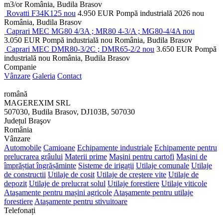
m3/or
România, Budila Brasov
Rovatti F34K125 nou
4.950 EUR
Pompă industrială
2026
nou
România, Budila Brasov
Caprari MEC MG80 4/3A ; MR80 4-3/A ; MG80-4/4A nou
3.050 EUR
Pompă industrială
nou
România, Budila Brasov
Caprari MEC DMR80-3/2C ; DMR65-2/2 nou
3.650 EUR
Pompă
industrială
nou
România, Budila Brasov
Companie
Vânzare
Galeria
Contact
română
MAGEREXIM SRL
507030, Budila Brasov, DJ103B, 507030
Județul Braşov
România
Vânzare
Automobile
Camioane
Echipamente industriale
Echipamente pentru
prelucrarea grâului
Materii prime
Maşini pentru cartofi
Mașini de
împrăștiat îngrășăminte
Sisteme de irigații
Utilaje comunale
Utilaje
de constructii
Utilaje de cosit
Utilaje de creştere vite
Utilaje de
depozit
Utilaje de prelucrat solul
Utilaje forestiere
Utilaje viticole
Ataşamente pentru mașini agricole
Ataşamente pentru utilaje
forestiere
Ataşamente pentru stivuitoare
Telefonați