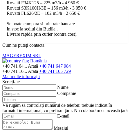
Rovatti F34K125 – 225 m3/h - 4 950 €
Rovatti S3K100H/3E – 156 m3/h - 3 050 €
Rovatti FL626/2E – 102 m3/h - 2 650 €
Se poate cumpara si prin rate bancare .
In stoc la sediul din Budila .
Livrare rapida prin curier (contra cost).
Cum ne puteți contacta
MAGEREXIM SRL
România
+40 741 64...
Arată
+40 741 647 984
+40 741 16...
Arată
+40 741 165 729
Mai multe informaţii
Scrieți-ne
Nume
Companie
Vă rugăm să controlați numărul de telefon: trebuie indicat în
formatul internațional, cu prefixul țării.
Nu colaborăm cu această țară
E-mail
Mesajul