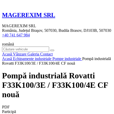
MAGEREXIM SRL
MAGEREXIM SRL
România, Județul Braşov, 507030, Budila Brasov, DJ103B, 507030
+40 741 647 984
română
Acasă
Vânzare
Galeria
Contact
Acasă
Echipamente industriale
Pompe industriale
Pompă industrială
Rovatti F33K100/3E / F33K100/4E CF nouă
Pompă industrială Rovatti
F33K100/3E / F33K100/4E CF
nouă
PDF
Participă