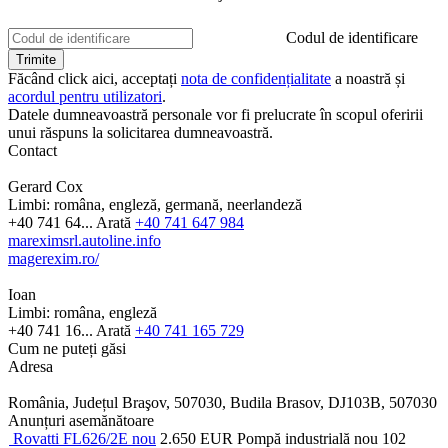
Codul de identificare
Făcând click aici, acceptați
nota de confidențialitate
a noastră și
acordul pentru utilizatori
.
Datele dumneavoastră personale vor fi prelucrate în scopul oferirii
unui răspuns la solicitarea dumneavoastră.
Contact
Gerard Cox
Limbi:
româna, engleză, germană, neerlandeză
+40 741 64...
Arată
+40 741 647 984
mareximsrl.autoline.info
magerexim.ro/
Ioan
Limbi:
româna, engleză
+40 741 16...
Arată
+40 741 165 729
Cum ne puteți găsi
Adresa
România, Județul Braşov, 507030, Budila Brasov, DJ103B, 507030
Anunțuri asemănătoare
Rovatti FL626/2E nou
2.650 EUR
Pompă industrială
nou
102