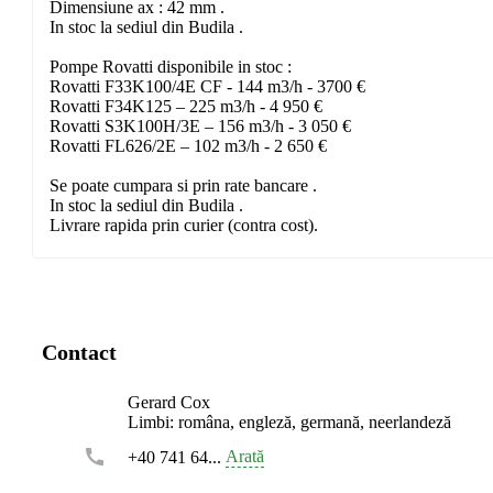
Dimensiune ax : 42 mm .
In stoc la sediul din Budila .
Pompe Rovatti disponibile in stoc :
Rovatti F33K100/4E CF - 144 m3/h - 3700 €
Rovatti F34K125 – 225 m3/h - 4 950 €
Rovatti S3K100H/3E – 156 m3/h - 3 050 €
Rovatti FL626/2E – 102 m3/h - 2 650 €
Se poate cumpara si prin rate bancare .
In stoc la sediul din Budila .
Livrare rapida prin curier (contra cost).
Contact
Gerard Cox
Limbi:
româna, engleză, germană, neerlandeză
Arată
+40 741 64...