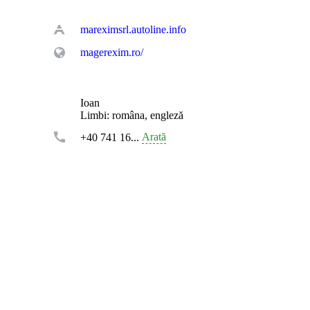
mareximsrl.autoline.info
magerexim.ro/
Ioan
Limbi:
româna, engleză
Arată
+40 741 16...