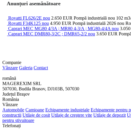
Anunțuri asemănătoare
Rovatti FL626/2E nou
2.650 EUR
Pompă industrială
nou
102 m3
Rovatti F34K125 nou
4.950 EUR
Pompă industrială
2026
nou
Ro
Caprari MEC MG80 4/3A ; MR80 4-3/A ; MG80-4/4A nou
3.05
Caprari MEC DMR80-3/2C ; DMR65-2/2 nou
3.650 EUR
Pompă 
Companie
Vânzare
Galeria
Contact
română
MAGEREXIM SRL
507030, Budila Brasov, DJ103B, 507030
Județul Braşov
România
Vânzare
Automobile
Camioane
Echipamente industriale
Echipamente pentru pr
constructii
Utilaje de cosit
Utilaje de creştere vite
Utilaje de depozit
Ut
pentru stivuitoare
Telefonați