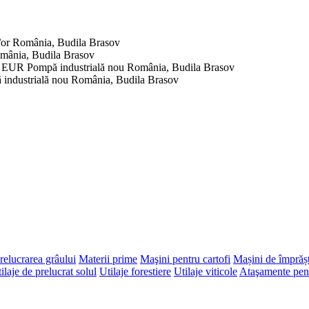
/or
România, Budila Brasov
mânia, Budila Brasov
0 EUR
Pompă industrială
nou
România, Budila Brasov
industrială
nou
România, Budila Brasov
elucrarea grâului
Materii prime
Maşini pentru cartofi
Mașini de împrășt
ilaje de prelucrat solul
Utilaje forestiere
Utilaje viticole
Ataşamente pent