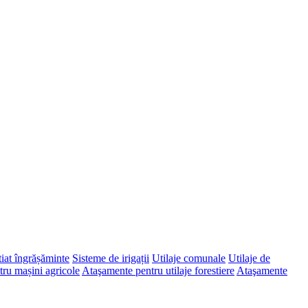
iat îngrășăminte
Sisteme de irigații
Utilaje comunale
Utilaje de
ru mașini agricole
Ataşamente pentru utilaje forestiere
Ataşamente