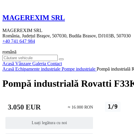
MAGEREXIM SRL
MAGEREXIM SRL
România, Județul Braşov, 507030, Budila Brasov, DJ103B, 507030
+40 741 647 984
română
Acasă
Vânzare
Galeria
Contact
Acasă
Echipamente industriale
Pompe industriale
Pompă industrială
Pompă industrială Rovatti F3
3.050 EUR
1/9
≈ 16.000 RON
Luați legătura cu noi