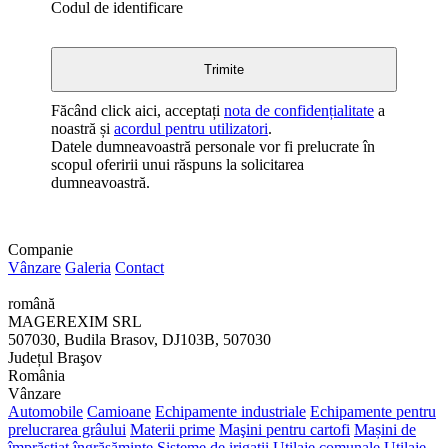
Codul de identificare
Făcând click aici, acceptați
nota de confidențialitate
a
noastră și
acordul pentru utilizatori
.
Datele dumneavoastră personale vor fi prelucrate în
scopul oferirii unui răspuns la solicitarea
dumneavoastră.
Companie
Vânzare
Galeria
Contact
română
MAGEREXIM SRL
507030, Budila Brasov, DJ103B, 507030
Județul Braşov
România
Vânzare
Automobile
Camioane
Echipamente industriale
Echipamente pentru
prelucrarea grâului
Materii prime
Maşini pentru cartofi
Mașini de
împrăștiat îngrășăminte
Sisteme de irigații
Utilaje comunale
Utilaje